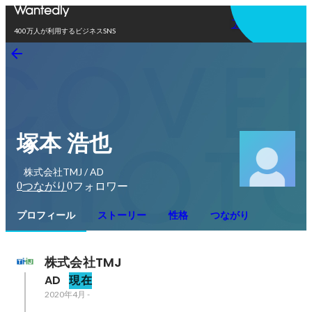
アプリを使う
400万人が利用するビジネスSNS
塚本 浩也
株式会社TMJ / AD
0
0
つながり
フォロワー
プロフィール
ストーリー
性格
つながり
株式会社TMJ
AD
現在
2020年4月
-