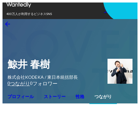
アプリを使う
400万人が利用するビジネスSNS
鯨井 春樹
株式会社KODEKA / 東日本統括部長
0
0
つながり
フォロワー
プロフィール
ストーリー
性格
つながり