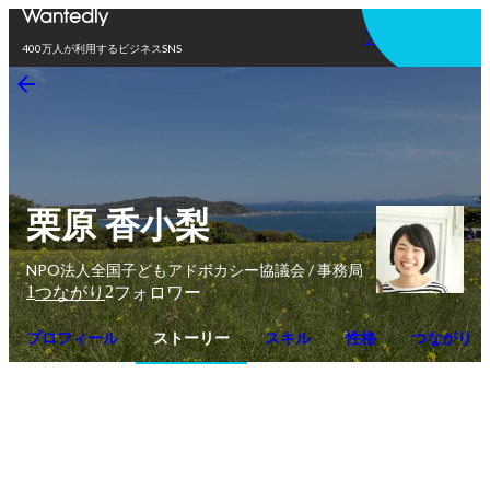
アプリを使う
400万人が利用するビジネスSNS
栗原 香小梨
NPO法人全国子どもアドボカシー協議会 / 事務局
1
2
つながり
フォロワー
プロフィール
ストーリー
スキル
性格
つながり