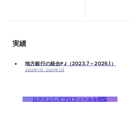
合プロジェクト」 プロジェクト推
2023年7月
-
2025年1月
進・管理支援 （結合試験～移行）
1.プロジェクトの概要・目的 ・同
一県内の地域金融機関同士の合併
およびシステム事務統合を目的と
したプロジェクト ・銀行合併とシ
実績
ステム事務の統合を同時に実施す
る「DAY1＋DAY2」方式を採用 2.
業務経験 (1) プロジェクトの推進
地方銀行の統合PJ（2023.7～2026.1）
全般及びプロジェクト期間を通じ
2023年7月
-
2025年1月
たPDCAサイクルの実行を担当 ①
試験計画の策定、実運用の企画・
推進 （工程：総合試験および総合
運転試験） ② 各種報告資料の作
ログインしてプロフィールを閲覧
成、会議の運営、議事録の作成 ③
進捗管理および課題管理 ④ 完了判
定および開始判定資料の作成、証
跡の管理・とりまとめ ⑤ 移行リハ
ーサルおよび全店試験の運営 ⑥ 融
資および外接関連の個別課題解消