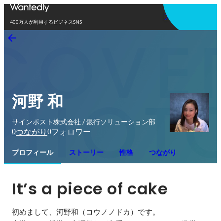
アプリを使う
400万人が利用するビジネスSNS
河野 和
サインポスト株式会社 / 銀行ソリューション部
0
0
つながり
フォロワー
プロフィール
ストーリー
性格
つながり
It’s a piece of cake
初めまして、河野和（コウノノドカ）です。
