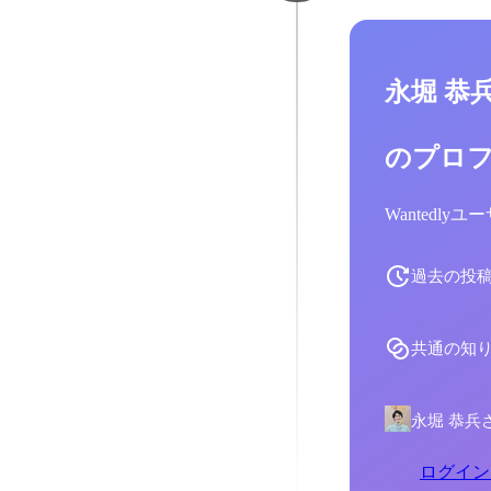
永堀 恭
のプロ
Wantedl
過去の投
共通の知
永堀 恭兵
ログイン