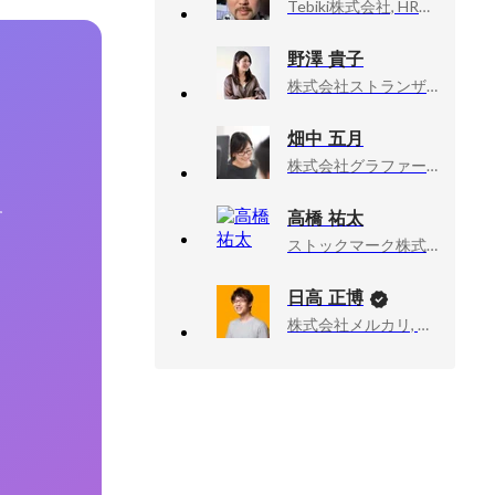
Tebiki株式会社, HRマネージャー
野澤 貴子
株式会社ストランザ, 人事部・部長
畑中 五月
株式会社グラファー, Corporate/HR
高橋 祐太
す
ストックマーク株式会社, HR
日高 正博
株式会社メルカリ, メルペイ エキスパート（Android）