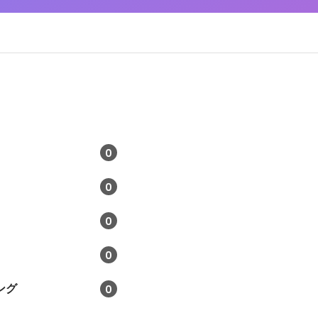
0
0
0
0
ング
0