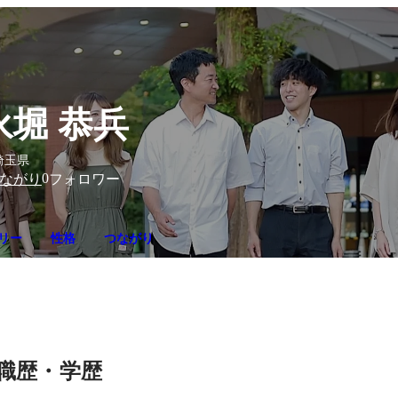
永堀 恭兵
埼玉県
0
ながり
フォロワー
リー
性格
つながり
職歴・学歴