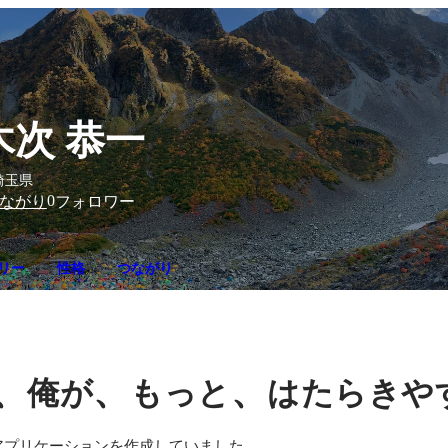
木次 恭一
埼玉県
0
ながり
フォロワー
リー
性格
つながり
、
、
、
俺が
もっと
はたらきや
アプリケーションを作成していました。
