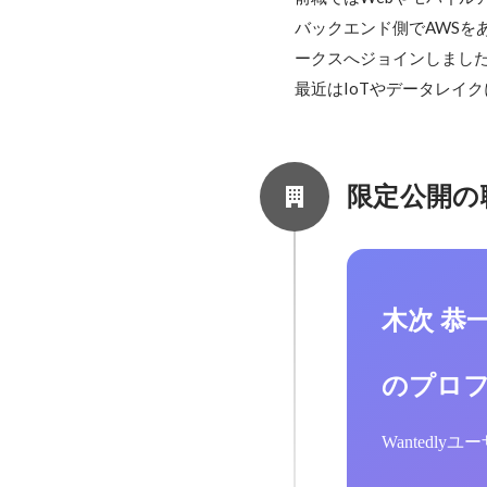
バックエンド側でAWSを
ークスへジョインしました
最近はIoTやデータレイ
限定公開の
木次 恭
のプロ
Wantedl