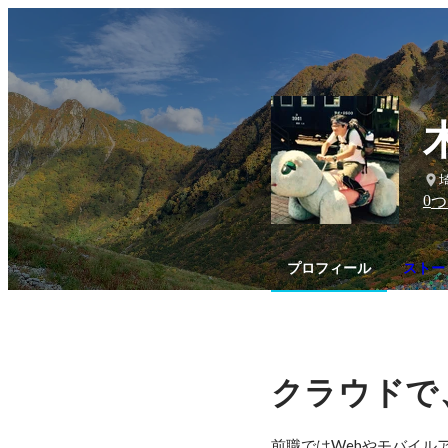
0
つ
プロフィール
ストー
クラウドで
前職ではWebやモバイル