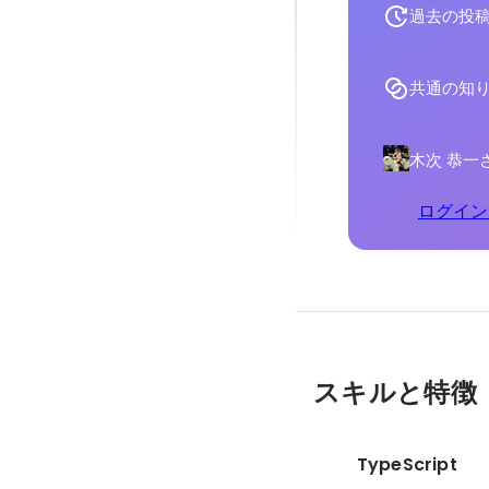
過去の投
共通の知
木次 恭一
ログイン
スキルと特徴
TypeScript