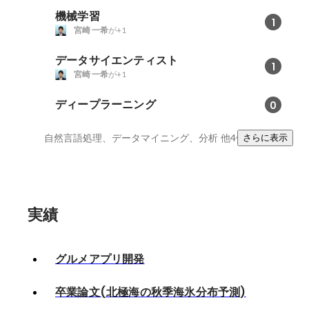
機械学習
1
宮崎 一希
が+1
データサイエンティスト
1
宮崎 一希
が+1
ディープラーニング
0
自然言語処理、データマイニング、分析
他4件
さらに表示
実績
グルメアプリ開発
卒業論文(北極海の秋季海氷分布予測)