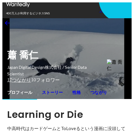
アプリを使う
400万人が利用するビジネスSNS
蕭 喬仁
Japan Digital Design株式会社 / Senior Data
Scientist
17
10
つながり
フォロワー
プロフィール
ストーリー
性格
つながり
Learning or Die
中高時代はカードゲームとToLoveるという漫画に没頭して