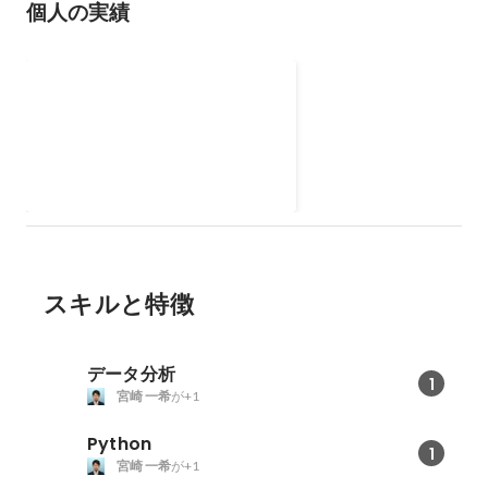
個人の実績
修士論文(SNSからの新社会
問題の抽出)
SNSを起点として社会問題になる
ケースに注目し、メディアが報道
するよりも先に新たな社会問題と
して抽出する手法を開発しまし
た。
スキルと特徴
データ分析
1
宮崎 一希
が+1
Python
1
宮崎 一希
が+1