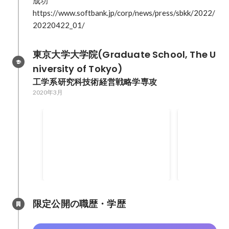
成功

https://www.softbank.jp/corp/news/press/sbkk/2022/
20220422_01/
東京大学大学院(Graduate School, The U
niversity of Tokyo)
工学系研究科技術経営戦略学専攻
2020年3月
グルメアプリ開発
卒業論文(
分布予測)
グルメアプリの開発からリリース
機械学習を用
までの全行程を担当しました。
分布の予測に
の内容を国際
しました。
限定公開の職歴・学歴