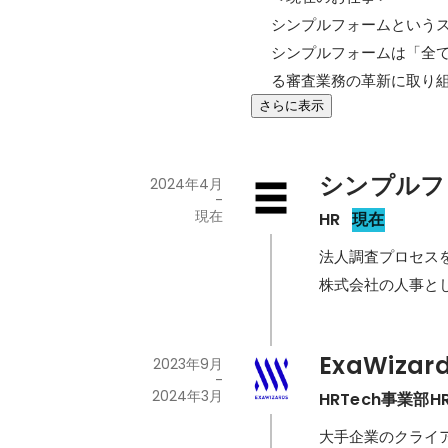
シンプルフォームというス
シンプルフォームは「全
る審査業務の革新に取り組
さらに表示
シンプルフ
2024年4月
-
現在
HR
現在
法人調査プロセスを自
株式会社の人事と
ExaWizard
2023年9月
-
2024年3月
HRTech事業部
大手企業のクライ