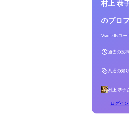
村上 恭
のプロ
Wantedl
過去の投
共通の知
村上 恭子
ログイン