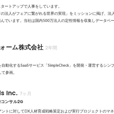
タートアップで人事をしています。

ての法人がフェアに繋がれる世界の実現」をミッションに掲げ、法
んでいます。当社は国内500万法人の定性情報を収集しデータベ
ォーム株式会社
2年間
動化するSaaSサービス「SimpleCheck」を開発・運営するシ
して参画。
s Inc.
7ヶ月
HRコンサル2G
アントに対してDX人材育成戦略策定および実行プロジェクトのマ