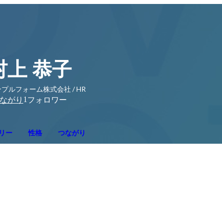
村上 恭子
プルフォーム株式会社 / HR
1
ながり
フォロワー
リー
性格
つながり