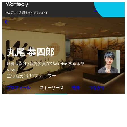
アプリを使う
400万人が利用するビジネスSNS
丸尾 恭四郎
燈株式会社 / 執行役員 DX Solution 事業本部
VPoE
11
16
つながり
フォロワー
プロフィール
ストーリー 2
性格
つながり