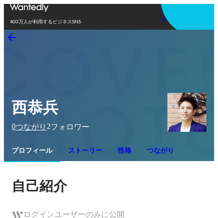
アプリを使う
400万人が利用するビジネスSNS
西恭兵
0
2
つながり
フォロワー
プロフィール
ストーリー
性格
つながり
自己紹介
ログインユーザーのみに公開