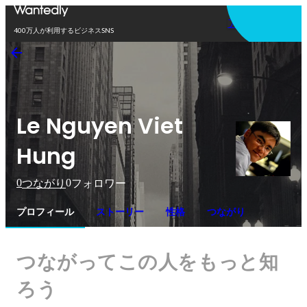
アプリを使う
400万人が利用するビジネスSNS
Le Nguyen Viet
Hung
0
0
つながり
フォロワー
プロフィール
ストーリー
性格
つながり
つながってこの人をもっと知
ろう