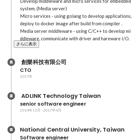
Develop middleware and micro services for embedded 
system. (Media server)

Micro services - using golang to develop applications, 
deploy to docker image after build from compiler .

Media server middleware - using C/C++ to develop mi
ddleware, communicate with driver and hareware I/O. 
さらに表示
 創樂科技有限公司
CTO
2017年
 ADLINK Technology Taiwan
senior software engineer
2014年11月
-
2017年4月
National Central University, Taiwan
Software engineer 