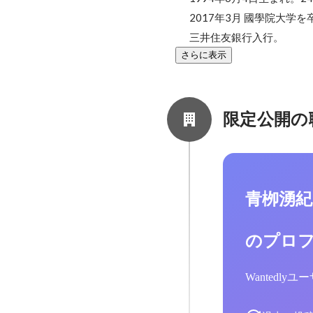
2017年3月 國學院大学を
三井住友銀行入行。
さらに表示
限定公開の
青栁湧
のプロ
Wantedl