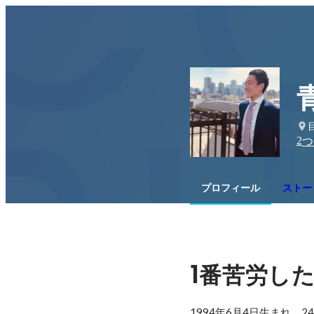
2
つ
プロフィール
ストー
1
番苦労し
1994年6月4日生まれ。24