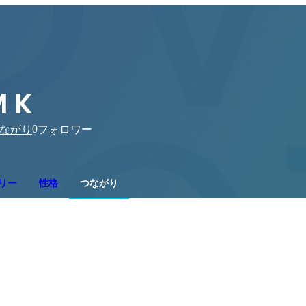
 K
0
ながり
フォロワー
リー
性格
つながり