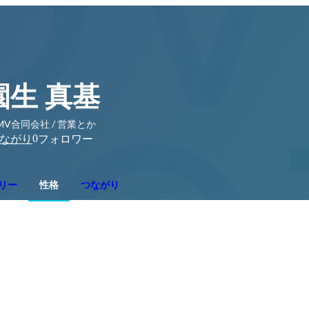
園生 真基
MV合同会社 / 営業とか
0
ながり
フォロワー
リー
性格
つながり