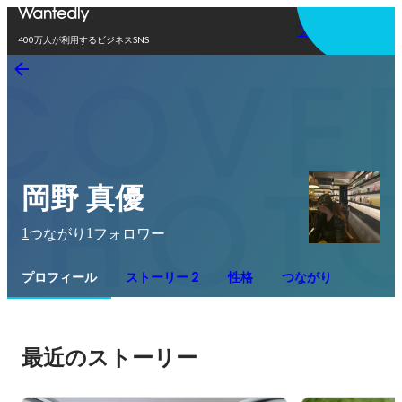
アプリを使う
400万人が利用するビジネスSNS
岡野 真優
1
1
つながり
フォロワー
プロフィール
ストーリー 2
性格
つながり
最近のストーリー