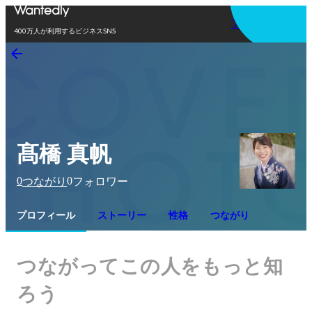
アプリを使う
400万人が利用するビジネスSNS
髙橋 真帆
0
0
つながり
フォロワー
プロフィール
ストーリー
性格
つながり
つながってこの人をもっと知
ろう