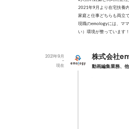
2021年9月より在宅扶
家庭と仕事どちらも両立で
現職のemologyには
い）環境が整っています
株式会社em
2021年9月
-
現在
動画編集業務、
YouTube
YouTube動
ク、アップロード
増えてきました。
2021年9月