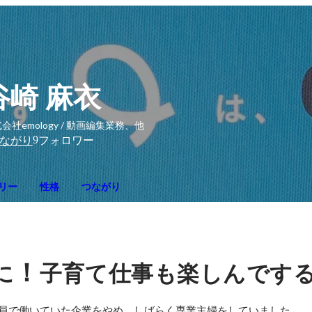
谷崎 麻衣
会社emology / 動画編集業務、他
9
ながり
フォロワー
リー
性格
つながり
！
に
子育て仕事も楽しんです
員で働いていた企業をやめ、しばらく専業主婦をしていました。
