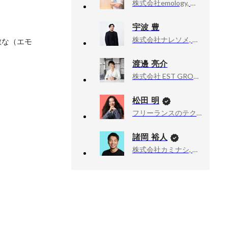
株式会社emology, 代表取締役
宇波 豊
株式会社ナレソメ, 代表取締役
敵な（エモ
渡邊 亮介
株式会社 EST GROUP, 代表取締役
松田 明
フリーランスのテクニカルアドバイザー業, 技術顧問
諸岡 裕人
株式会社カミナシ, 代表取締役
動画のチェッ
ート業務も