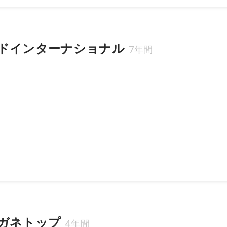
ドインターナショナル
7年間
Pやバナーなどのディレクション業務
3月
ガネトップ
4年間