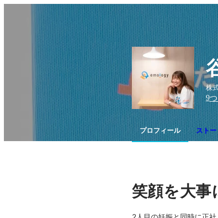
株式
9
つ
プロフィール
ストー
笑顔を大事
2人目の妊娠と同時に正社