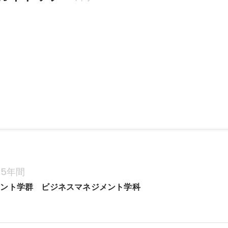
整、視力検査、加工など
6月
5年間
メント学群　ビジネスマネジメント学科