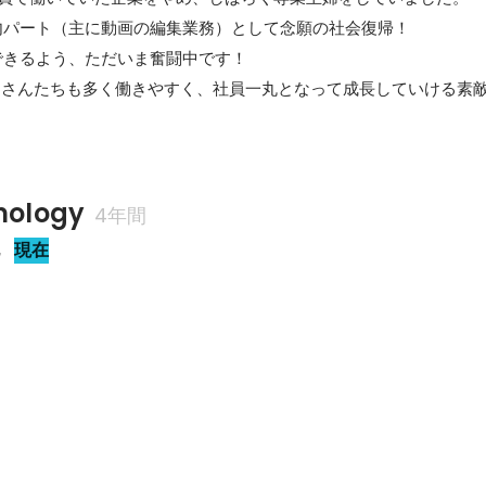
養内パート（主に動画の編集業務）として念願の社会復帰！

きるよう、ただいま奮闘中です！

、ママさんたちも多く働きやすく、社員一丸となって成長していける素
！
ology
4年間
他
現在
動画の編集依頼作業＋サポート業務
画の編集依頼作業を主に行っています。外部の編集さんへ渡す原稿作りや、
までを担当。また最近は、請求書の作成や、レポートの更新などのサポ