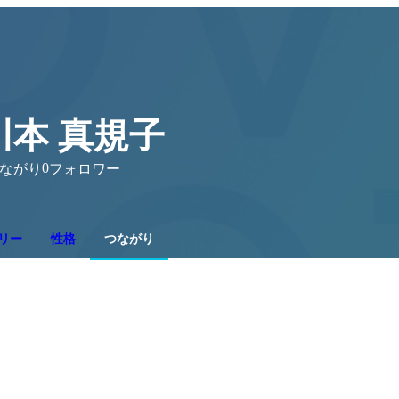
川本 真規子
0
ながり
フォロワー
リー
性格
つながり