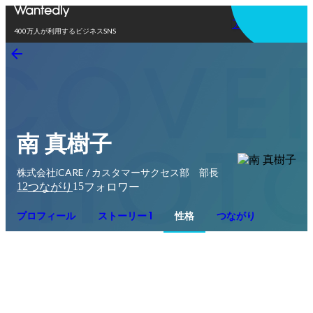
アプリを使う
400万人が利用するビジネスSNS
南 真樹子
株式会社iCARE / カスタマーサクセス部 部長
12
15
つながり
フォロワー
プロフィール
ストーリー 1
性格
つながり