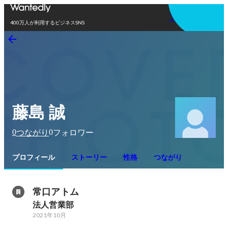
アプリを使う
400万人が利用するビジネスSNS
藤島 誠
0
0
つながり
フォロワー
プロフィール
ストーリー
性格
つながり
常口アトム
法人営業部
2021年10月