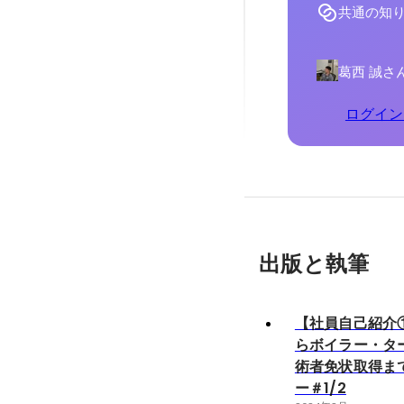
共通の知
葛西 誠さ
ログイン
出版と執筆
【社員自己紹介
らボイラー・タ
術者免状取得ま
ー＃1/2