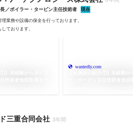
所長／ボイラー・タービン主任技術者
現在
管理業務や設備の保全を行っております。

もしております。
wantedly.com
介①】未経験からボイラ
【社員自己紹介①】未経験か
主任技術者免状取得までの
ー・タービン主任技術者免状
2
ストーリー＃2/2
2024年2月
ド三重合同会社
3年間