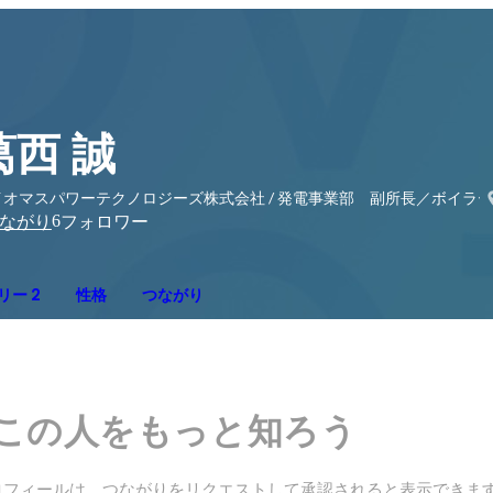
葛西 誠
イオマスパワーテクノロジーズ株式会社 / 発電事業部 副所長／ボイラ
6
ながり
フォロワー
リー 2
性格
つながり
この人をもっと知ろう
ロフィールは、つながりをリクエストして承認されると表示できま