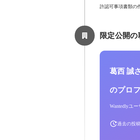
許認可事項書類の
限定公開の
葛西 誠
のプロ
Wantedl
過去の投