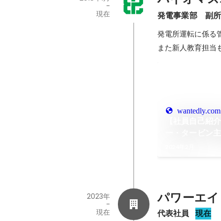
-
現在
発電事業部　副
発電所運転に係る
また新人教育担当
wantedly.com
【社員自己紹
ー・タービン
ストーリー＃1/
2024年2月
パワーエイ
2023年
-
現在
代表社員
現在