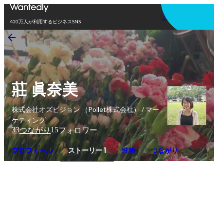
アプリを使う
400万人が利用するビジネスSNS
莊 眞奈美
株式会社オズビジョン （Pollet株式会社） / マー
ケティング
33
15
つながり
フォロワー
プロフィール
ストーリー 1
性格
つながり