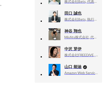
株式会社Bets, 代表取締役
当。
田口 誠也
株式会社Bets, 執行役員
神谷 翔也
Misfits株式会社, 代表取締役
中沢 芽伊
株式会社FREEDiVE, 人事・広報
山口 能迪
Amazon Web Services, Inc., Senior Developer Advocate