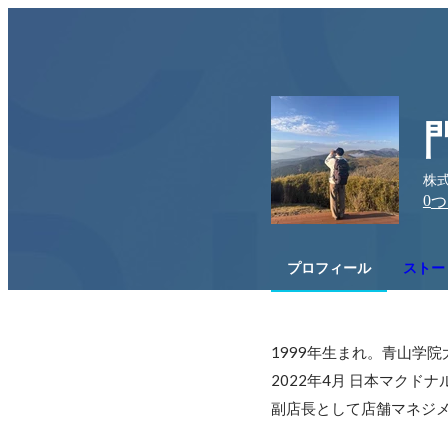
株式
0
つ
プロフィール
ストー
1999年生まれ。青山学院
2022年4月 日本マクド
副店長として店舗マネジメ