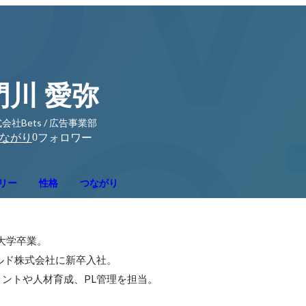
門川 愛弥
会社Bets / 広告事業部
0
ながり
フォロワー
リー
性格
つながり
大学卒業。

ナルド株式会社に新卒入社。

ントや人材育成、PL管理を担当。
