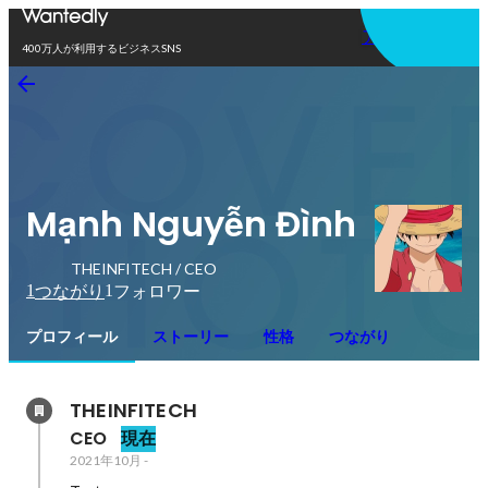
アプリを使う
400万人が利用するビジネスSNS
Mạnh Nguyễn Đình
THEINFITECH / CEO
1
1
つながり
フォロワー
プロフィール
ストーリー
性格
つながり
THEINFITECH
CEO
現在
2021年10月
-