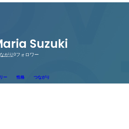
aria Suzuki
0
ながり
フォロワー
リー
性格
つながり