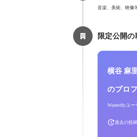
音楽、美術、映像
限定公開の
横谷 麻
のプロ
Wantedl
過去の投