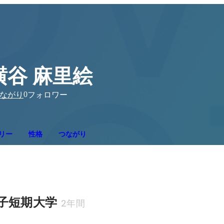
横谷 麻里絵
0
ながり
フォロワー
リー
性格
つながり
子短期大学
2年間