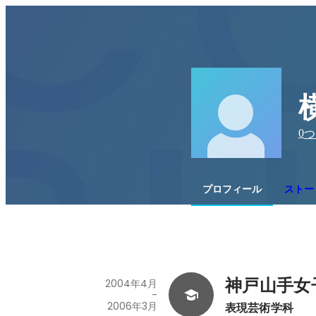
0
つ
プロフィール
ストー
神戸山手女
2004年4月
-
2006年3月
表現芸術学科