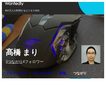
アプリを使う
400万人が利用するビジネスSNS
髙橋 まり
3
4
つながり
フォロワー
プロフィール
ストーリー 1
性格
つながり