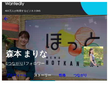
アプリを使う
400万人が利用するビジネスSNS
森本 まりな
1
1
つながり
フォロワー
プロフィール
ストーリー
性格
つながり