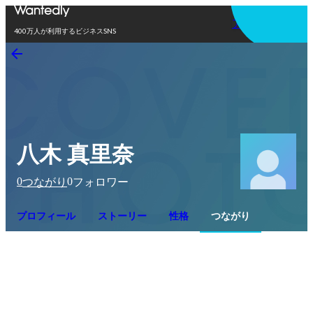
アプリを使う
400万人が利用するビジネスSNS
八木 真里奈
0
0
つながり
フォロワー
プロフィール
ストーリー
性格
つながり