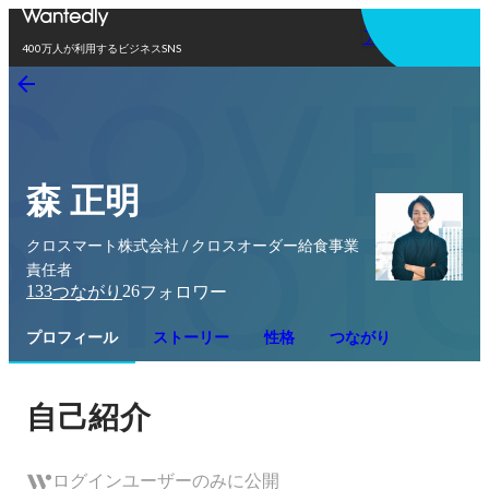
アプリを使う
400万人が利用するビジネスSNS
森 正明
クロスマート株式会社 / クロスオーダー給食事業
責任者
133
26
つながり
フォロワー
プロフィール
ストーリー
性格
つながり
自己紹介
ログインユーザーのみに公開