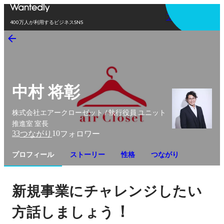
アプリを使う
400万人が利用するビジネスSNS
中村 将彰
株式会社エアークローゼット / 執行役員 ユニット
推進室 室長
33
10
つながり
フォロワー
プロフィール
ストーリー
性格
つながり
新規事業にチャレンジしたい
！
方話しましょう