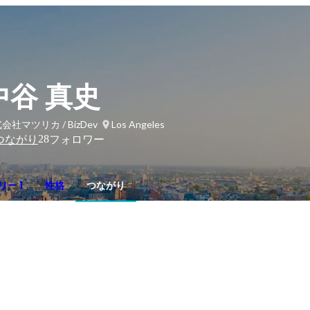
中谷 真史
会社マツリカ / BizDev
Los Angeles
28
つながり
フォロワー
ー 1
性格
つながり