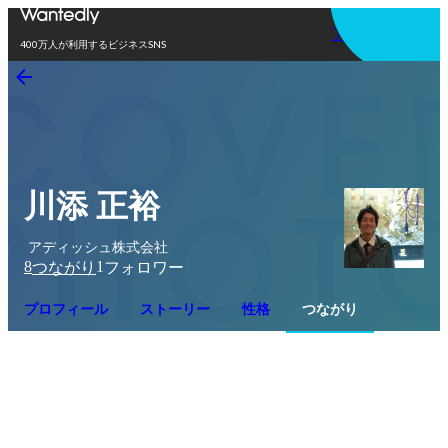
アプリを使う
400万人が利用するビジネスSNS
川添 正裕
アディッシュ株式会社
8
1
つながり
フォロワー
プロフィール
ストーリー
性格
つながり