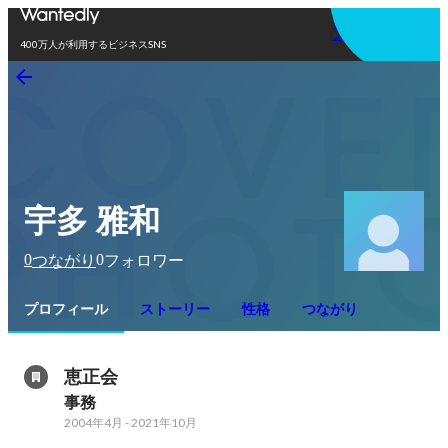
アプリを使う
400万人が利用するビジネスSNS
宇多 雅和
0
0
つながり
フォロワー
プロフィール
ストーリー
性格
つながり
恵正会
事務
2004年4月
-
2021年10月