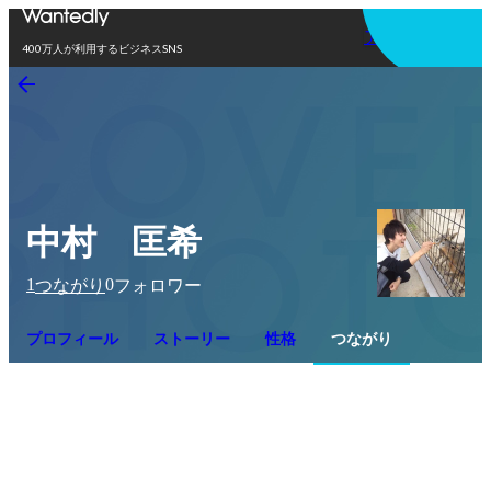
アプリを使う
400万人が利用するビジネスSNS
中村 匡希
1
0
つながり
フォロワー
プロフィール
ストーリー
性格
つながり