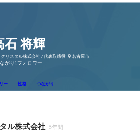
高石 将輝
クリスタル株式会社 / 代表取締役
名古屋市
1
ながり
フォロワー
リー
性格
つながり
タル株式会社
5年間