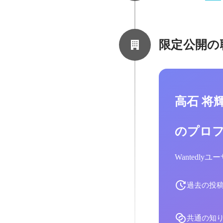
限定公開の
高石 将
のプロ
Wantedl
過去の投
共通の知