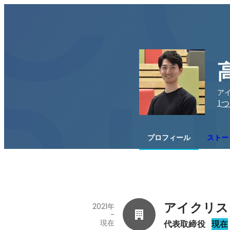
アイ
1
つ
プロフィール
ストー
アイクリス
2021年
-
現在
代表取締役
現在