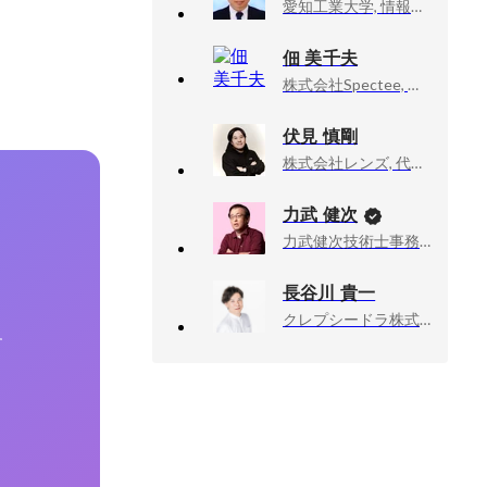
愛知工業大学, 情報科学部 情報科学科 講師
佃 美千夫
株式会社Spectee, ソーシャルエンゲージメントチーム/マネージャー
伏見 慎剛
株式会社レンズ, 代表取締役 CEO
力武 健次
力武健次技術士事務所, 所長
長谷川 貴一
クレプシードラ株式会社, 取締役
す