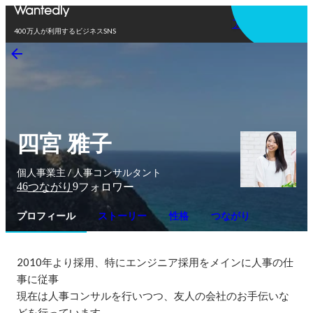
アプリを使う
400万人が利用するビジネスSNS
四宮 雅子
個人事業主 / 人事コンサルタント
46
9
つながり
フォロワー
プロフィール
ストーリー
性格
つながり
2010年より採用、特にエンジニア採用をメインに人事の仕
事に従事

現在は人事コンサルを行いつつ、友人の会社のお手伝いな
どを行っています