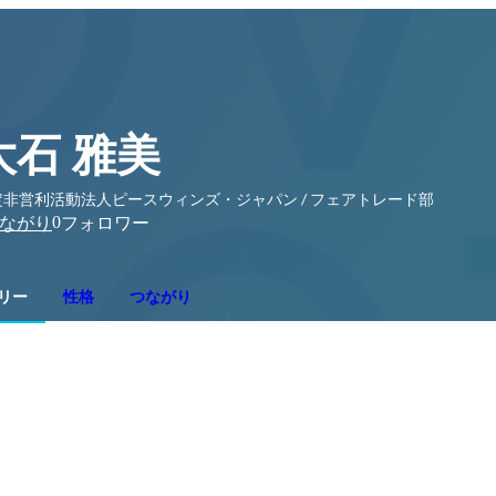
大石 雅美
定非営利活動法人ピースウィンズ・ジャパン / フェアトレード部
0
ながり
フォロワー
リー
性格
つながり