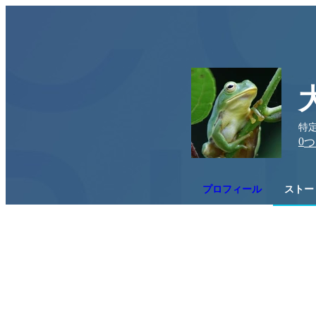
特
0
つ
プロフィール
ストー