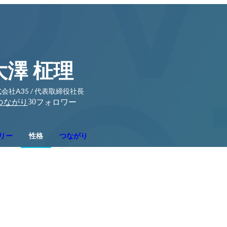
大澤 柾理
会社A35 / 代表取締役社長
30
つながり
フォロワー
リー
性格
つながり