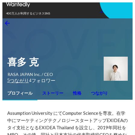
アプリを使う
400万人が利用するビジネスSNS
喜多 克
RASA JAPAN Inc. / CEO
5
4
つながり
フォロワー
プロフィール
ストーリー
性格
つながり
Assumption University にてComputer Scienceを専攻。在学
中にマーケティングテクノロジースタートアップEXIDEAの
タイ支社となるEXIDEA Thailand を設立し、2019年同社を
MBO。その後、同社と日本支社の代表取締役CEOを務めな