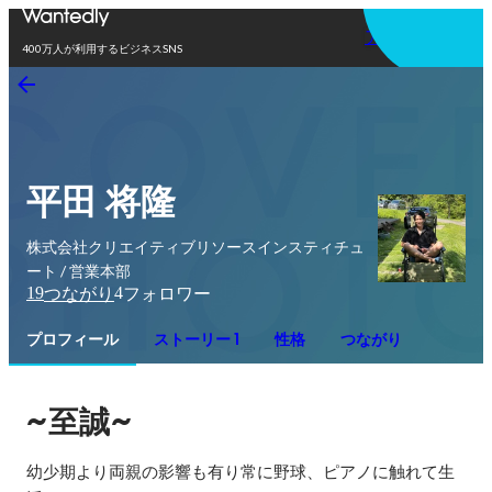
アプリを使う
400万人が利用するビジネスSNS
平田 将隆
株式会社クリエイティブリソースインスティチュ
ート / 営業本部
19
4
つながり
フォロワー
プロフィール
ストーリー 1
性格
つながり
~
~
至誠
幼少期より両親の影響も有り常に野球、ピアノに触れて生