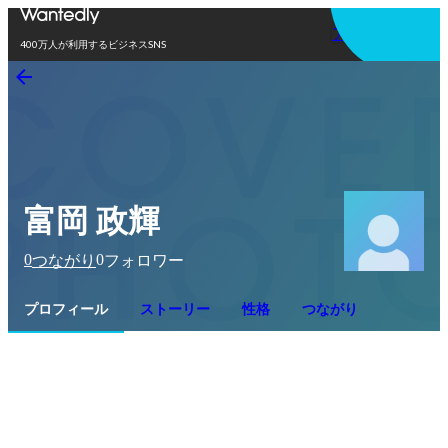
アプリを使う
400万人が利用するビジネスSNS
富岡 政輝
0
0
つながり
フォロワー
プロフィール
ストーリー
性格
つながり