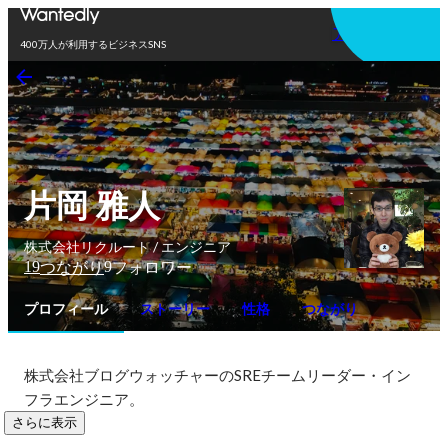
アプリを使う
400万人が利用するビジネスSNS
片岡 雅人
株式会社リクルート / エンジニア
19
9
つながり
フォロワー
プロフィール
ストーリー
性格
つながり
株式会社ブログウォッチャーのSREチームリーダー・イン
フラエンジニア。
さらに表示