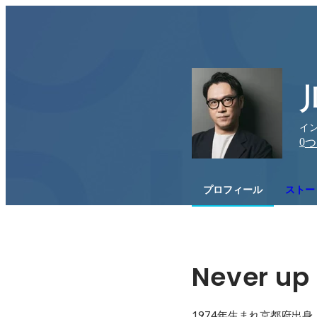
イン
0
つ
プロフィール
ストー
Never up 
1974年生まれ京都府出