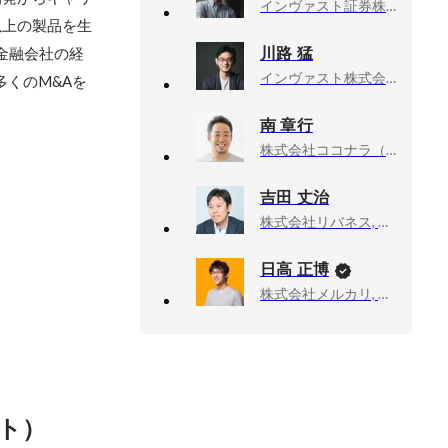
インヴァスト証券株式会社, 取締役
以上の製品を生
川路 猛
金融会社の経
インヴァスト株式会社, 代表取締役社長
くのM&Aを
南 章行
株式会社ココナラ（旧社名：株式会社ウェルセルフ）, 代表取締役会長
吉田 丈治
株式会社リバネス, 専務取締役CIO
日高 正博
株式会社メルカリ, メルペイ エキスパート（Android）
ト）