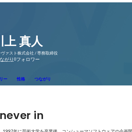
川上 真人
ヴァスト株式会社 / 専務取締役
0
ながり
フォロワー
リー
性格
つながり
never in
身。1997年に芸術大学を卒業後、コンシューマソフトウェアの企画