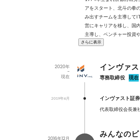
アをスタート、北斗の拳の
み出すチームを主導してI
営にキャリアを移し、国内
主導し、ベンチャー投資
さらに表示
インヴァス
2020年
-
現在
専務取締役
現在
インヴァスト証
2019年6月
代表取締役会長兼
みんなのビ
2016年12月