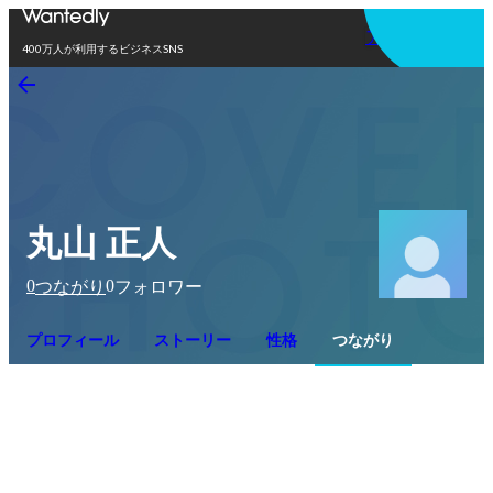
アプリを使う
400万人が利用するビジネスSNS
丸山 正人
0
0
つながり
フォロワー
プロフィール
ストーリー
性格
つながり