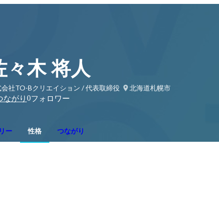
佐々木 将人
会社TO-Bクリエイション / 代表取締役
北海道札幌市
0
つながり
フォロワー
リー
性格
つながり