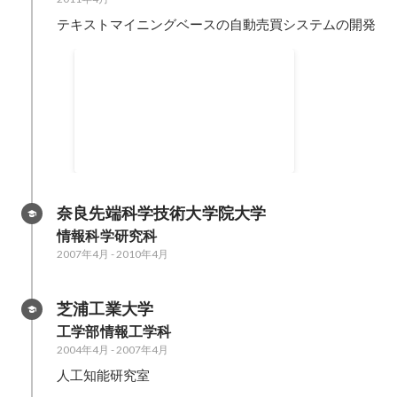
テキストマイニングベースの自動売買システムの開発
Shibuya.lisp運営
渋谷を中心に半径2万kmで活動し
ているLisp系言語のコミュニティ
です。2017年1月より3代目の運営
として月例イベントの開催などに
関わっています。
奈良先端科学技術大学院大学
情報科学研究科
2007年4月
-
2010年4月
芝浦工業大学
工学部情報工学科
2004年4月
-
2007年4月
人工知能研究室