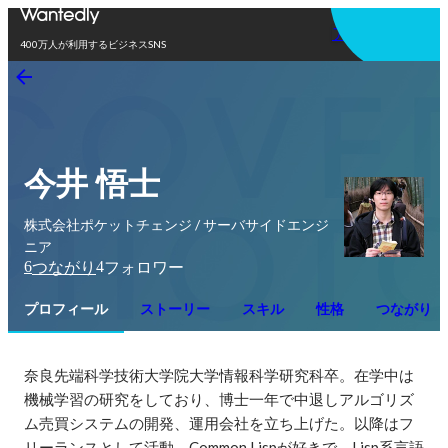
アプリを使う
400万人が利用するビジネスSNS
今井 悟士
株式会社ポケットチェンジ / サーバサイドエンジ
ニア
6
4
つながり
フォロワー
プロフィール
ストーリー
スキル
性格
つながり
奈良先端科学技術大学院大学情報科学研究科卒。在学中は
機械学習の研究をしており、博士一年で中退しアルゴリズ
ム売買システムの開発、運用会社を立ち上げた。以降はフ
リーランスとして活動。Common Lispが好きで、Lisp系言語