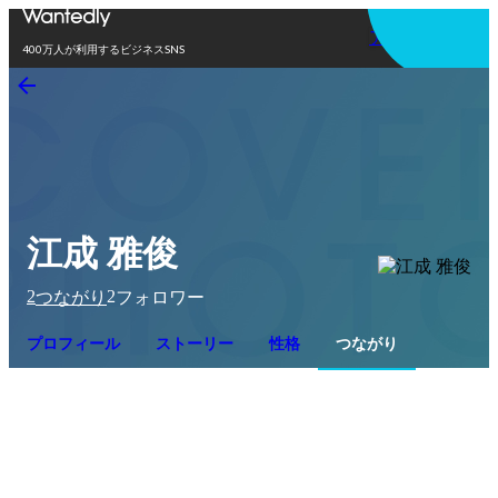
アプリを使う
400万人が利用するビジネスSNS
江成 雅俊
2
2
つながり
フォロワー
プロフィール
ストーリー
性格
つながり