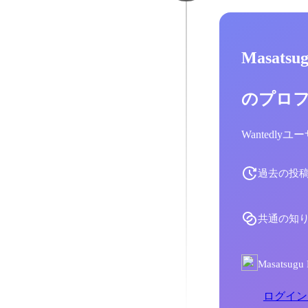
Masatsu
のプロ
Wantedl
過去の投
共通の知
Masats
ログイン