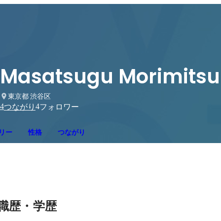
Masatsugu Morimitsu
東京都 渋谷区
4
4
つながり
フォロワー
リー
性格
つながり
職歴・学歴