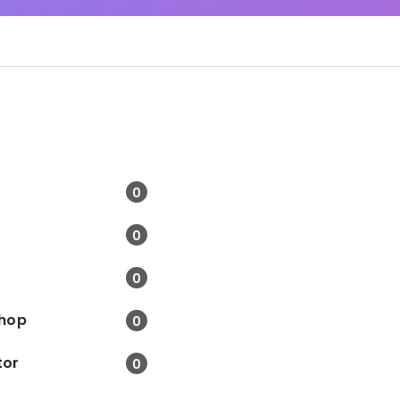
0
0
0
hop
0
tor
0